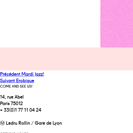
Navigation
Publication
Précédent
Mardi Jazz!
de
Publication
précédente :
Suivant
Erobique
l’article
suivante :
COME AND SEE US!
14, rue Abel
Paris 75012
+ 33(0)1 77 11 04 24
Ⓜ Ledru Rollin / Gare de Lyon